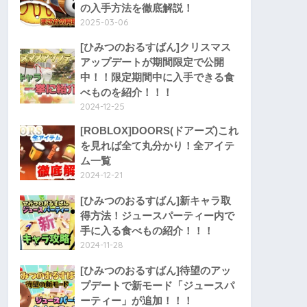
の入手方法を徹底解説！
2025-03-06
[ひみつのおるすばん]クリスマス
アップデートが期間限定で公開
中！！限定期間中に入手できる食
べものを紹介！！！
2024-12-25
[ROBLOX]DOORS(ドアーズ)これ
を見れば全て丸分かり！全アイテ
ム一覧
2024-12-21
[ひみつのおるすばん]新キャラ取
得方法！ジュースパーティー内で
手に入る食べもの紹介！！！
2024-11-28
[ひみつのおるすばん]待望のアッ
プデートで新モード「ジュースパ
ーティー」が追加！！！