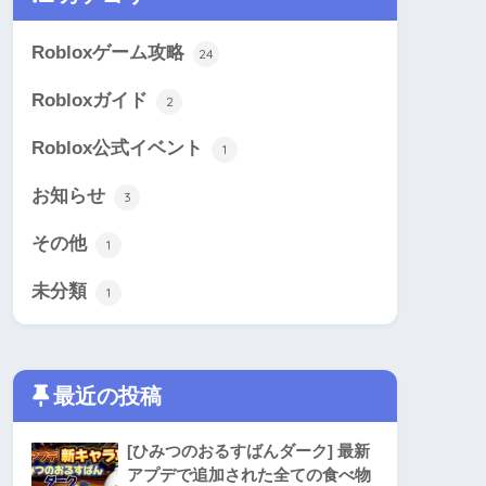
Robloxゲーム攻略
24
Robloxガイド
2
Roblox公式イベント
1
お知らせ
3
その他
1
未分類
1
最近の投稿
[ひみつのおるすばんダーク] 最新
アプデで追加された全ての食べ物