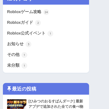
Robloxゲーム攻略
24
Robloxガイド
2
Roblox公式イベント
1
お知らせ
3
その他
1
未分類
1
最近の投稿
[ひみつのおるすばんダーク] 最新
アプデで追加された全ての食べ物