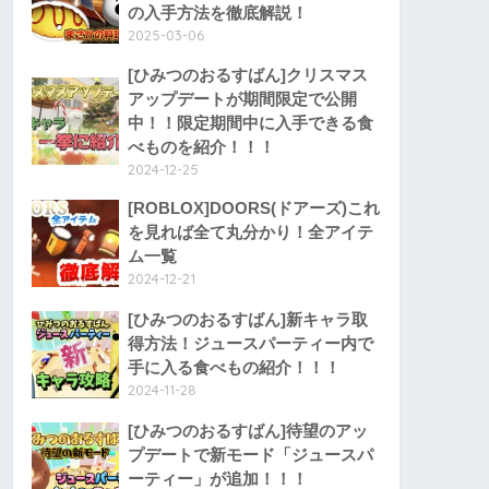
の入手方法を徹底解説！
2025-03-06
[ひみつのおるすばん]クリスマス
アップデートが期間限定で公開
中！！限定期間中に入手できる食
べものを紹介！！！
2024-12-25
[ROBLOX]DOORS(ドアーズ)これ
を見れば全て丸分かり！全アイテ
ム一覧
2024-12-21
[ひみつのおるすばん]新キャラ取
得方法！ジュースパーティー内で
手に入る食べもの紹介！！！
2024-11-28
[ひみつのおるすばん]待望のアッ
プデートで新モード「ジュースパ
ーティー」が追加！！！