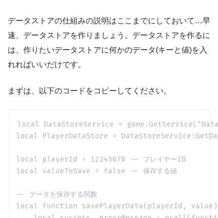
データストアの仕組みの説明はここまでにしておいて…早
速、データストアを作りましょう。データストアを作るに
は、作りたいデータストアに何かのデータ(キーと値)を入
れればいいだけです。
まずは、以下のコードをコピーしてください。
local DataStoreService = game:GetService("Data
local PlayerDataStore = DataStoreService:Ge
local playerId = 12345678 -- プレイヤーID

local valueToSave = false -- 保存する値

-- データを保存する関数

local function savePlayerData(playerId, v
    local success, errorMessage = pcall(functio